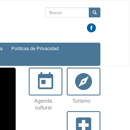
Formulario
Buscar
de
búsqueda
va
Políticas de Privacidad
today
explore
Agenda
Turismo
cultural
local_hospital