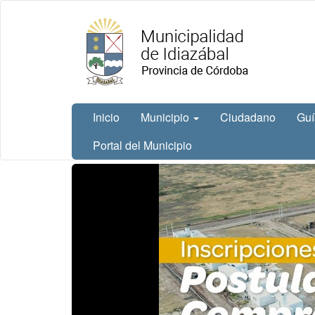
Ir
Municipalidad
al
de Idiazábal
contenido
principal
Inicio
Municipio
Ciudadano
Guí
Portal del Municipio
Contenido
principal