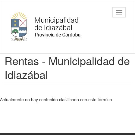
Ir
al
Municipalidad
Mostrar/
contenido
de Idiazábal
barra
principal
de
navegac
Contenido
Rentas - Municipalidad de
principal
Idiazábal
Actualmente no hay contenido clasificado con este término.