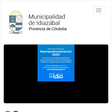
Ir
al
Municipalidad
Mostrar/
contenido
de Idiazábal
barra
principal
de
navegac
Contenido
principal