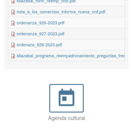
idiazabal_form_reemp_ccio.pdf
nota_a_los_comercios_informa_nueva_ord.pdf
ordenanza_926-2023.pdf
ordenanza_927-2023.pdf
ordenaza_928-2023.pdf
idiazabal_programa_reempadronamiento_preguntas_frecuent
today
Agenda cultural