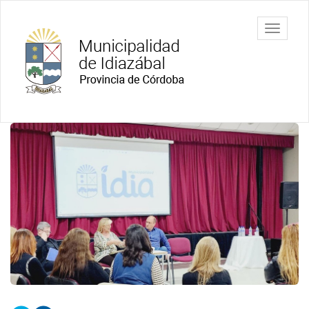
Ir
al
Municipalidad
Mostrar/
contenido
de Idiazábal
barra
principal
de
navegac
Contenido
principal