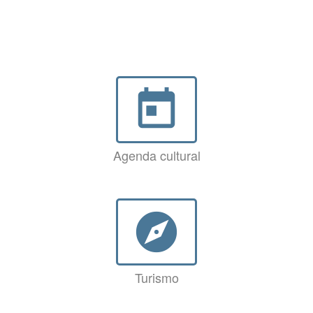
today
Agenda cultural
explore
Turismo