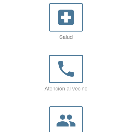
local_hospital
Salud
phone
Atención al vecino
group