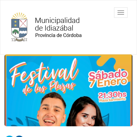
Ir
al
Municipalidad
Mostrar/
contenido
de Idiazábal
barra
principal
de
navegac
Contenido
principal