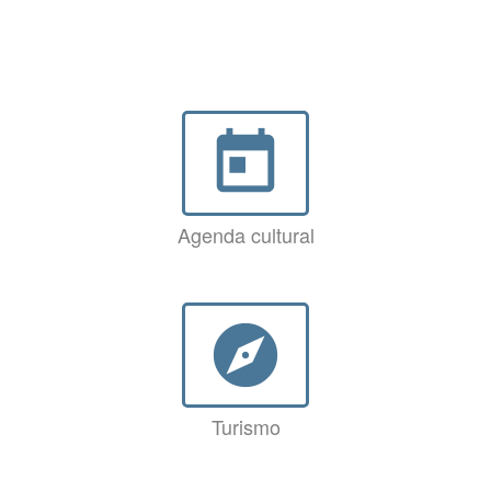
today
Agenda cultural
explore
Turismo