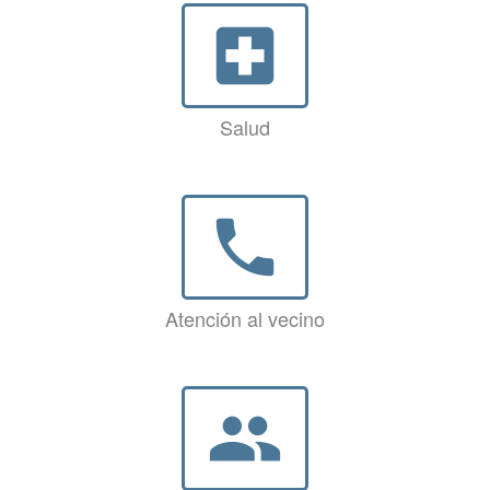
local_hospital
Salud
phone
Atención al vecino
group