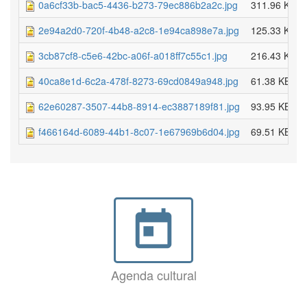
0a6cf33b-bac5-4436-b273-79ec886b2a2c.jpg
311.96 KB
2e94a2d0-720f-4b48-a2c8-1e94ca898e7a.jpg
125.33 KB
3cb87cf8-c5e6-42bc-a06f-a018ff7c55c1.jpg
216.43 KB
40ca8e1d-6c2a-478f-8273-69cd0849a948.jpg
61.38 KB
62e60287-3507-44b8-8914-ec3887189f81.jpg
93.95 KB
f466164d-6089-44b1-8c07-1e67969b6d04.jpg
69.51 KB
today
Agenda cultural