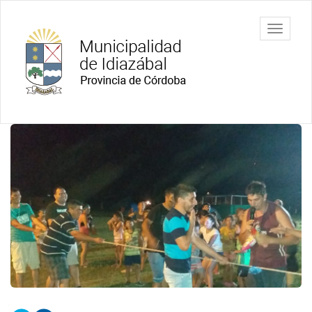
Ir
al
Municipalidad
Mostrar/
contenido
de Idiazábal
barra
principal
de
navegac
Contenido
principal