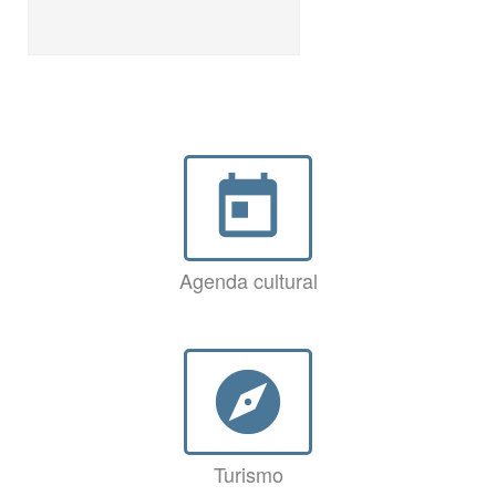
today
Agenda cultural
explore
Turismo