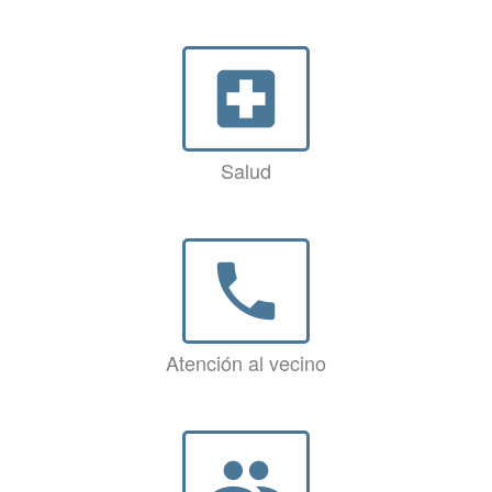
local_hospital
Salud
phone
Atención al vecino
group