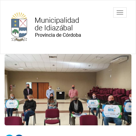
Ir
al
Municipalidad
Mostrar/
contenido
de Idiazábal
barra
principal
de
navegac
Contenido
principal