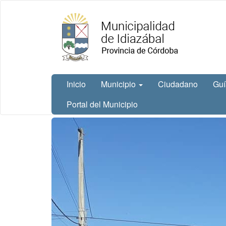
Ir
Municipalidad
al
de Idiazábal
contenido
principal
Inicio
Municipio
Ciudadano
Guí
Portal del Municipio
Contenido
principal