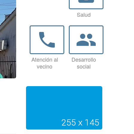
Salud
phone
group
Atención al
Desarrollo
vecino
social