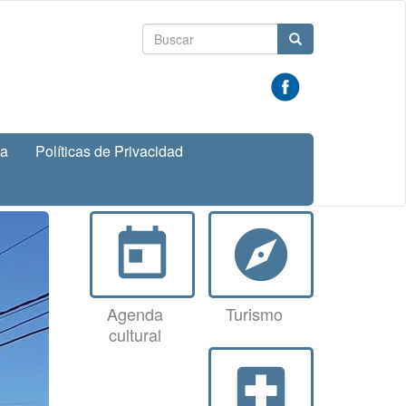
Formulario
Buscar
de
búsqueda
va
Políticas de Privacidad
today
explore
Agenda
Turismo
cultural
local_hospital