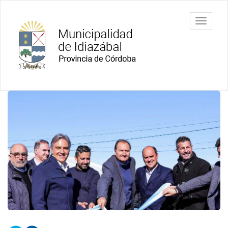
Ir
al
Municipalidad
Mostrar/
contenido
de Idiazábal
barra
principal
de
navegac
Contenido
principal