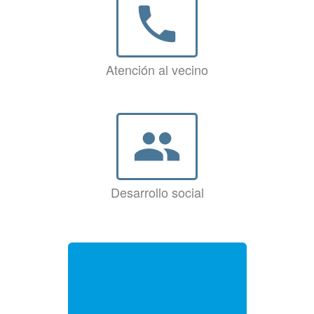
phone
Atención al vecino
group
Desarrollo social