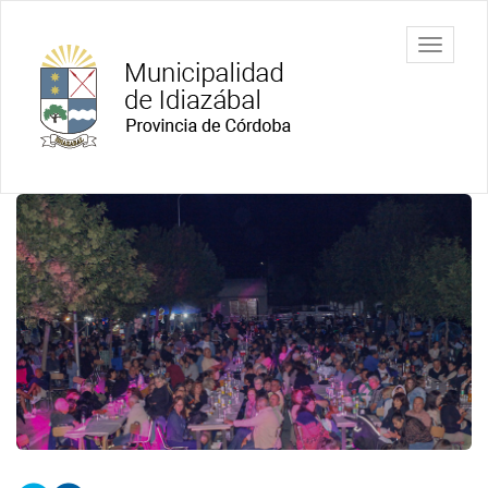
Ir
al
Municipalidad
Mostrar/
contenido
de Idiazábal
barra
principal
de
navegac
Contenido
principal