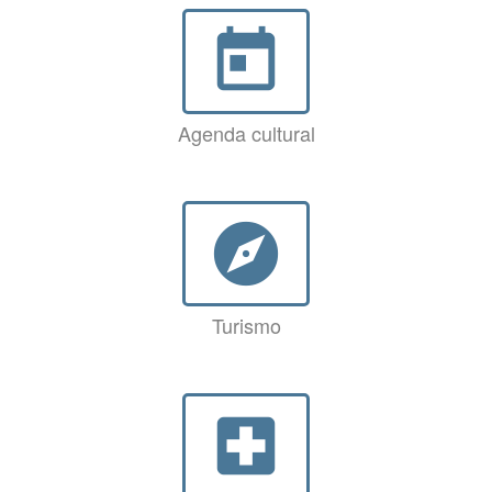
today
Agenda cultural
explore
Turismo
local_hospital