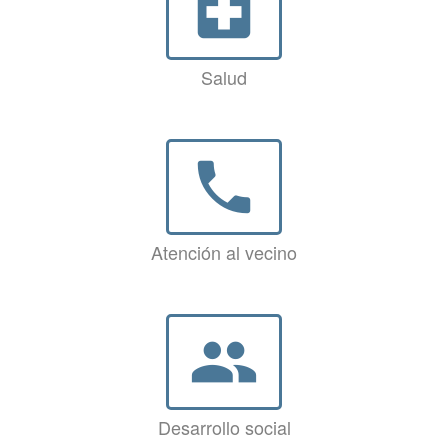
local_hospital
Salud
phone
Atención al vecino
group
Desarrollo social