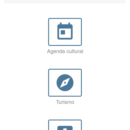
today
Agenda cultural
explore
Turismo